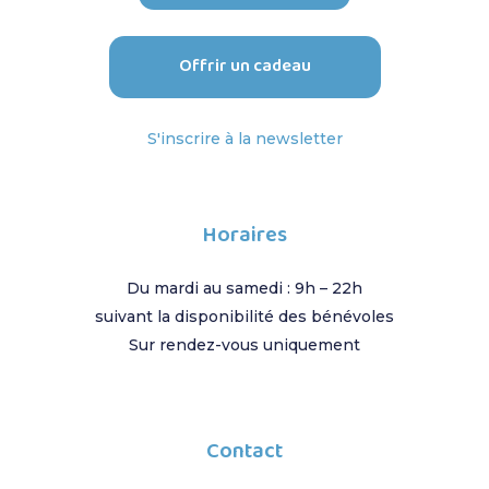
O
f
f
r
i
r
u
n
c
a
d
e
a
u
S'inscrire à la newsletter
Horaires
Du mardi au samedi : 9h – 22h
suivant la disponibilité des bénévoles
Sur rendez-vous uniquement
Contact