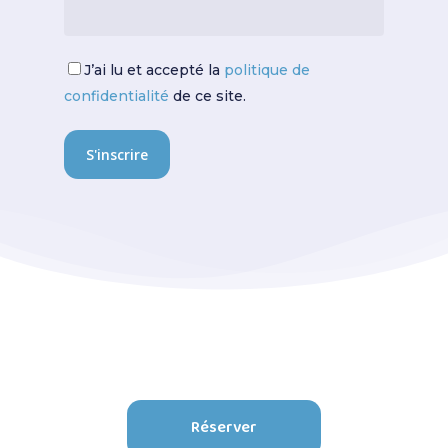
J’ai lu et accepté la
politique de
confidentialité
de ce site.
R
é
s
e
r
v
e
r