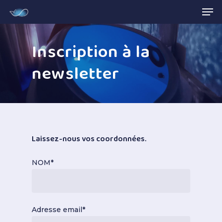
Me
Skip
to
main
Inscription à la
content
newsletter
Laissez-nous vos coordonnées.
NOM*
Adresse email*